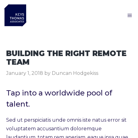
Skip
to
M
content
BUILDING THE RIGHT REMOTE
TEAM
January 1, 2018
by
Duncan Hodgekiss
Tap into a worldwide pool of
talent.
Sed ut perspiciatis unde omnis iste natus error sit
voluptatem accusantium doloremque
laudantium, totam rem aperiam, eaque ipsa quae